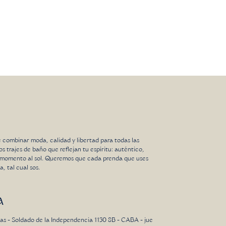
e combinar moda, calidad y libertad para todas las
trajes de baño que reflejan tu espíritu: auténtico,
a momento al sol. Queremos que cada prenda que uses
, tal cual sos.
a
as - Soldado de la Independencia 1130 8B - CABA - jue