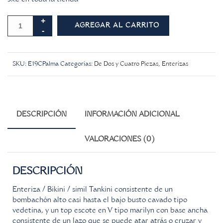
AGREGAR AL CARRITO
SKU:
E19CPalma
Categorías:
De Dos y Cuatro Piezas
,
Enterizas
DESCRIPCIÓN
INFORMACIÓN ADICIONAL
VALORACIONES (0)
DESCRIPCIÓN
Enteriza / Bikini / simil Tankini consistente de un
bombachón alto casi hasta el bajo busto cavado tipo
vedetina, y un top escote en V tipo marilyn con base ancha
consistente de un lazo que se puede atar atrás o cruzar y