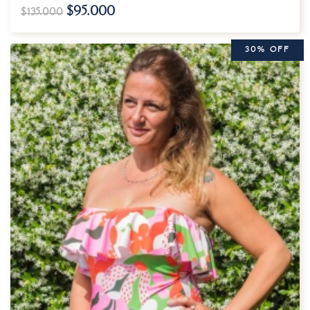
$
95.000
$
135.000
30% OFF