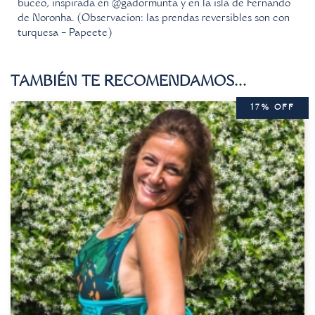
buceo, inspirada en @gadormunta y en la isla de Fernando
de Noronha. (Observacion: las prendas reversibles son con
turquesa – Papeete)
TAMBIÉN TE RECOMENDAMOS…
17% OFF