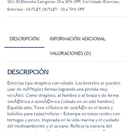
SKU:
E13Noronha
Categorías:
20 a 30% OFF
,
Con Volado
,
Enterizas
,
Enterizas - OUTLET
,
OUTLET - 20 a 70% OFF
DESCRIPCIÓN
INFORMACIÓN ADICIONAL
VALORACIONES (0)
DESCRIPCIÓN
Enteriza tipo strapless con volado. Los breteles se pueden
usar de mÃºltiples formas logrando una prenda muy
versÃ¡til. Como strapless, al hombro o al brazo y de forma
simÃ©trica o asimÃ©trica (volado en un solo hombro).
Espalda alta. Tiene elÃ¡stico de sostÃ©n en el busto y
bolsillos para tazas/relleno – Estampa en tonos verdes con
tortugas y peces. Inspirada en la vida marina y el cuidado
del medioambiente y el oceano. Refleja la esencia del