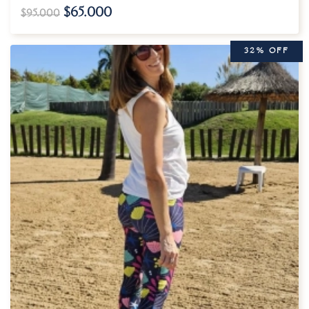
$
65.000
$
95.000
32% OFF