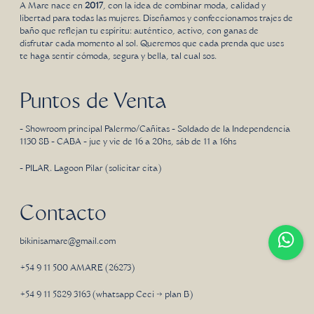
A Mare nace en
2017
, con la idea de combinar moda, calidad y
libertad para todas las mujeres. Diseñamos y confeccionamos trajes de
baño que reflejan tu espíritu: auténtico, activo, con ganas de
disfrutar cada momento al sol. Queremos que cada prenda que uses
te haga sentir cómoda, segura y bella, tal cual sos.
Puntos de Venta
- Showroom principal Palermo/Cañitas - Soldado de la Independencia
1130 8B - CABA - jue y vie de 16 a 20hs, sáb de 11 a 16hs
- PILAR. Lagoon Pilar (solicitar cita)
Contacto
bikinisamare@gmail.com
+54 9 11 500 AMARE (26273)
+54 9 11 5829 3163 (whatsapp Ceci → plan B)