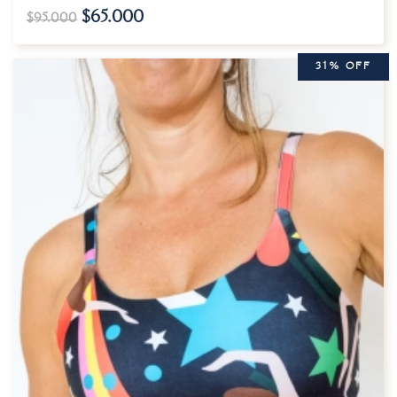
$
65.000
$
95.000
31% OFF