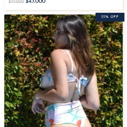
$
45.000
$
55.000
55% OFF