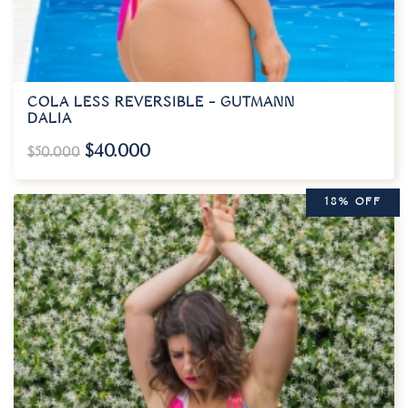
COLA LESS REVERSIBLE – GUTMANN
DALIA
$
40.000
$
50.000
18% OFF