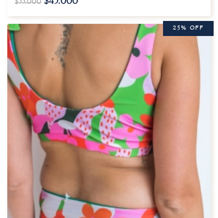
$
45.000
$
55.000
25% OFF