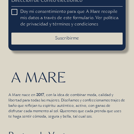
Dirección de Correo electrónico
*
Doy mi consentimiento para que A Mare recopile
mis datos a través de este formulario. Ver
política
de privacidad
y
términos y condiciones
Suscribirme
A Mare nace en
2017
, con la idea de combinar moda, calidad y
libertad para todas las mujeres. Diseñamos y confeccionamos trajes de
baño que reflejan tu espíritu: auténtico, activo, con ganas de
disfrutar cada momento al sol. Queremos que cada prenda que uses
te haga sentir cómoda, segura y bella, tal cual sos.