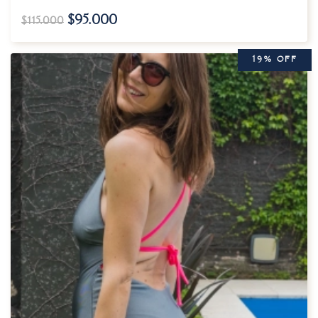
$
95.000
$
115.000
19% OFF