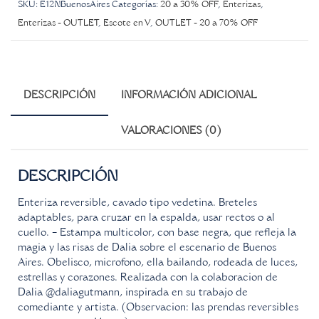
SKU:
E12NBuenosAires
Categorías:
20 a 30% OFF
,
Enterizas
,
Enterizas - OUTLET
,
Escote en V
,
OUTLET - 20 a 70% OFF
DESCRIPCIÓN
INFORMACIÓN ADICIONAL
VALORACIONES (0)
DESCRIPCIÓN
Enteriza reversible, cavado tipo vedetina. Breteles
adaptables, para cruzar en la espalda, usar rectos o al
cuello. – Estampa multicolor, con base negra, que refleja la
magia y las risas de Dalia sobre el escenario de Buenos
Aires. Obelisco, microfono, ella bailando, rodeada de luces,
estrellas y corazones. Realizada con la colaboracion de
Dalia @daliagutmann, inspirada en su trabajo de
comediante y artista. (Observacion: las prendas reversibles