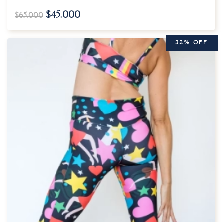
$
45.000
$
65.000
32% OFF